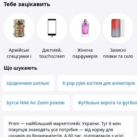
Тебе зацікавить
Армійські
Дисплей,
Жіноча
Захисні
спецсумки і
touchscreen
парфумерія
плівки та скло
рюкзаки
для телефонів
для
Що шукають
портативних
пристроїв
Щоденники шкільні
K-pop румі костюм для аніматорів
Бутси Nike Air Zoom рожеві
Футбольні ворота та футбо
Prom — найбільший маркетплейс України. Тут 6 млн
покупців знаходять усе потрібне — від корму для
цуциків до бронежилетів. А 60 тис. підприємців з усієї