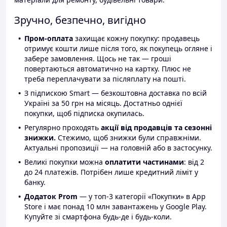
Зручно, безпечно, вигідно
Пром-оплата
захищає кожну покупку: продавець
отримує кошти лише після того, як покупець огляне і
забере замовлення. Щось не так — гроші
повертаються автоматично на картку. Плюс не
треба переплачувати за післяплату на пошті.
З підпискою Smart — безкоштовна доставка по всій
Україні за 50 грн на місяць. Достатньо однієї
покупки, щоб підписка окупилась.
Регулярно проходять
акції від продавців та сезонні
знижки.
Стежимо, щоб знижки були справжніми.
Актуальні пропозиції — на головній або в застосунку.
Великі покупки можна
оплатити частинами
: від 2
до 24 платежів. Потрібен лише кредитний ліміт у
банку.
Додаток Prom
— у топ-3 категорії «Покупки» в App
Store і має понад 10 млн завантажень у Google Play.
Купуйте зі смартфона будь-де і будь-коли.