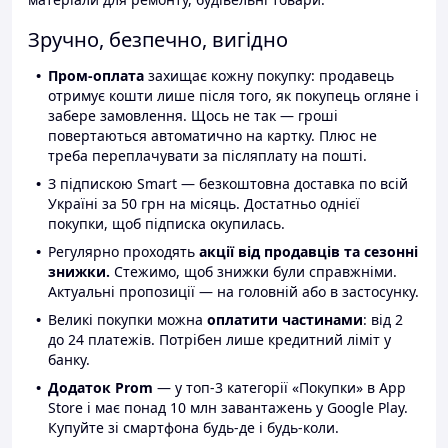
Зручно, безпечно, вигідно
Пром-оплата
захищає кожну покупку: продавець
отримує кошти лише після того, як покупець огляне і
забере замовлення. Щось не так — гроші
повертаються автоматично на картку. Плюс не
треба переплачувати за післяплату на пошті.
З підпискою Smart — безкоштовна доставка по всій
Україні за 50 грн на місяць. Достатньо однієї
покупки, щоб підписка окупилась.
Регулярно проходять
акції від продавців та сезонні
знижки.
Стежимо, щоб знижки були справжніми.
Актуальні пропозиції — на головній або в застосунку.
Великі покупки можна
оплатити частинами
: від 2
до 24 платежів. Потрібен лише кредитний ліміт у
банку.
Додаток Prom
— у топ-3 категорії «Покупки» в App
Store і має понад 10 млн завантажень у Google Play.
Купуйте зі смартфона будь-де і будь-коли.