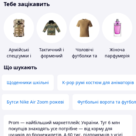
Тебе зацікавить
Армійські
Тактичний і
Чоловічі
Жіноча
спецсумки і
формений
футболки та
парфумерія
рюкзаки
одяг
майки
Що шукають
Щоденники шкільні
K-pop румі костюм для аніматорів
Бутси Nike Air Zoom рожеві
Футбольні ворота та футбо
Prom — найбільший маркетплейс України. Тут 6 млн
покупців знаходять усе потрібне — від корму для
цуциків до бронежилетів. А 60 тис. підприємців з усієї