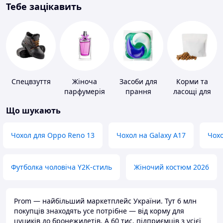
Тебе зацікавить
Спецвзуття
Жіноча
Засоби для
Корми та
парфумерія
прання
ласощі для
домашніх
Що шукають
тварин і
птахів
Чохол для Oppo Reno 13
Чохол на Galaxy A17
Чохо
Футболка чоловіча Y2K-стиль
Жіночий костюм 2026
Prom — найбільший маркетплейс України. Тут 6 млн
покупців знаходять усе потрібне — від корму для
цуциків до бронежилетів. А 60 тис. підприємців з усієї