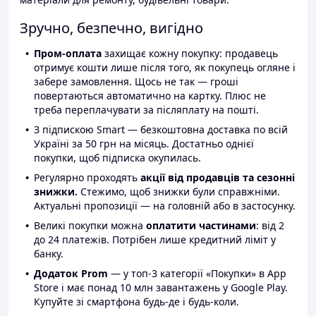
Зручно, безпечно, вигідно
Пром-оплата
захищає кожну покупку: продавець
отримує кошти лише після того, як покупець огляне і
забере замовлення. Щось не так — гроші
повертаються автоматично на картку. Плюс не
треба переплачувати за післяплату на пошті.
З підпискою Smart — безкоштовна доставка по всій
Україні за 50 грн на місяць. Достатньо однієї
покупки, щоб підписка окупилась.
Регулярно проходять
акції від продавців та сезонні
знижки.
Стежимо, щоб знижки були справжніми.
Актуальні пропозиції — на головній або в застосунку.
Великі покупки можна
оплатити частинами
: від 2
до 24 платежів. Потрібен лише кредитний ліміт у
банку.
Додаток Prom
— у топ-3 категорії «Покупки» в App
Store і має понад 10 млн завантажень у Google Play.
Купуйте зі смартфона будь-де і будь-коли.